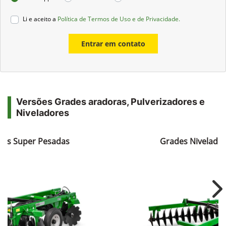
Li e aceito a
Política de Termos de Uso e de Privacidade.
Entrar em contato
Versões Grades aradoras, Pulverizadores e
Niveladores
ras Super Pesadas
Grades Nivelador
Ne