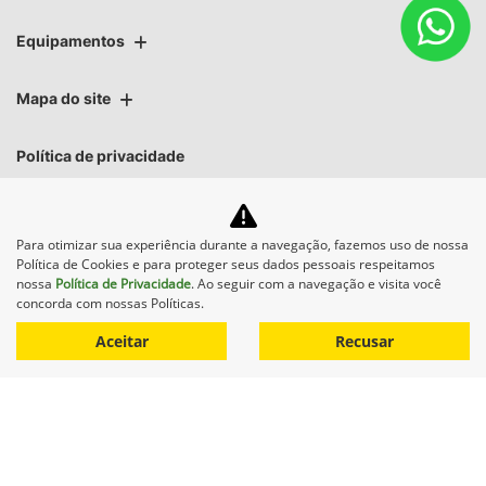
Equipamentos
Mapa do site
Política de privacidade
COCAMAR MAQUINAS AGRICOLAS LTDA.
Para otimizar sua experiência durante a navegação, fazemos uso de nossa
CNPJ: 02.213.491/0007-70
Política de Cookies e para proteger seus dados pessoais respeitamos
nossa
Política de Privacidade
. Ao seguir com a navegação e visita você
concorda com nossas Políticas.
Aceitar
Recusar
Desacelere. Seu bem maior é
a vida.
Desenvolvido pela DEALERSPACE ® Direitos Reservados.