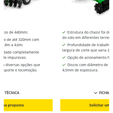
iscos de 440mm​;
Estrutura do chassi foi de
do solo em diferentes terreno
alho de até 320mm com
a 3,8m a 4,6m;
Profundidade de trabalho
largura de corte que varia 2,
bilidade completamente
a de impurezas;
Opção de acionamento hid
com diversas opções que
Discos com diâmetro de 2
ansporte e locomoção;
4,5mm de espessura.
HA TÉCNICA
FICHA T
r uma proposta
Solicitar uma