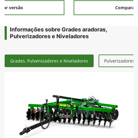
rar versão
Comparar 
Informações sobre Grades aradoras,
Pulverizadores e Niveladores
Grades, Pulvenizadores e Niveladores
Pulverizadores 