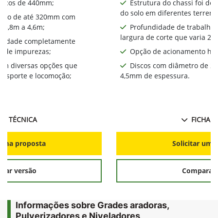
iscos de 440mm​;
Estrutura do chassi foi de
do solo em diferentes terreno
alho de até 320mm com
a 3,8m a 4,6m;
Profundidade de trabalho
largura de corte que varia 2,
bilidade completamente
a de impurezas;
Opção de acionamento hid
com diversas opções que
Discos com diâmetro de 2
ansporte e locomoção;
4,5mm de espessura.
HA TÉCNICA
FICHA T
r uma proposta
Solicitar uma
rar versão
Comparar 
Informações sobre Grades aradoras,
Pulverizadores e Niveladores