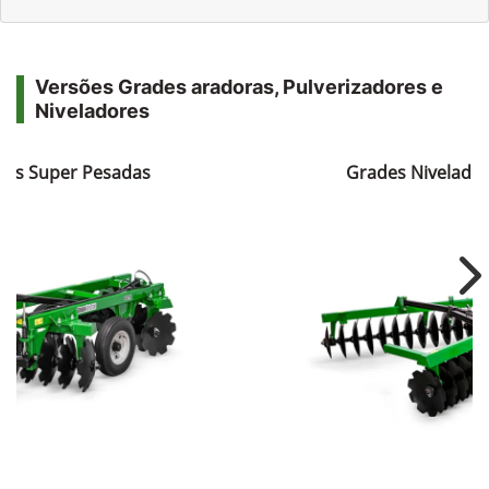
Versões Grades aradoras, Pulverizadores e
Niveladores
ras Super Pesadas
Grades Nivelador
Ne