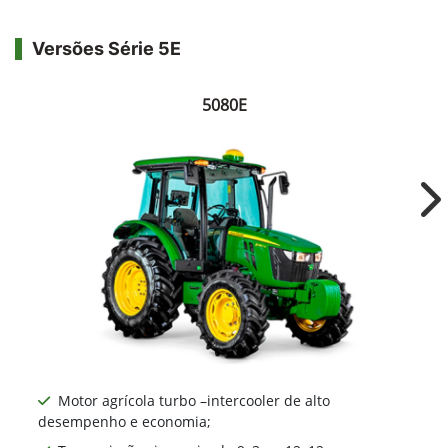
Versões Série 5E
5080E
Ne
Motor agrícola turbo –intercooler de alto
desempenho e economia;