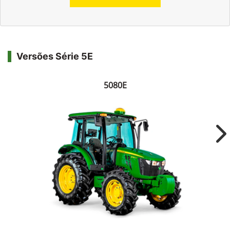
Versões Série 5E
5080E
Ne