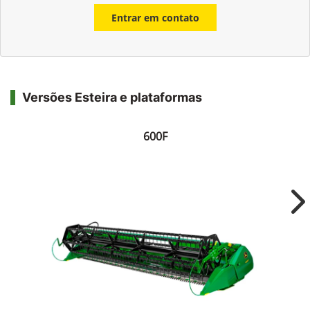
Entrar em contato
Versões Esteira e plataformas
600F
Ne