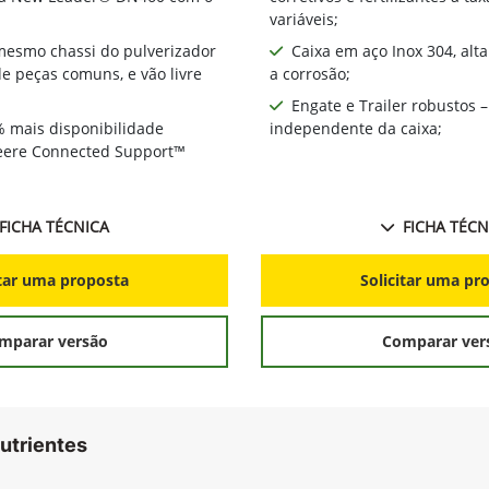
variáveis;
 mesmo chassi do pulverizador
Caixa em aço Inox 304, alt
 peças comuns, e vão livre
a corrosão;
Engate e Trailer robustos –
% mais disponibilidade
independente da caixa;
Deere Connected Support™
FICHA TÉCNICA
FICHA TÉCN
itar uma proposta
Solicitar uma pr
mparar versão
Comparar ver
utrientes