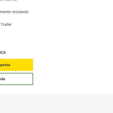
amente resistente
 Trailer
ICA
oposta
são