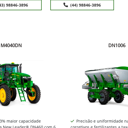
43) 98846-3896
(44) 98846-3896
M4040DN
DN1006
13% maior capacidade
Precisão e uniformidade na
ixa New Leader® DN460 com 6
corretivos e fertilizantes a tax