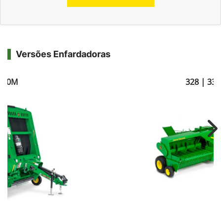
Versões Enfardadoras
560M
328 | 338
Ne