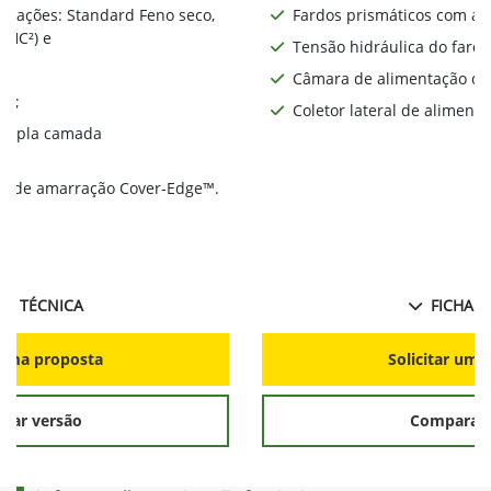
gurações: Standard Feno seco,
Fardos prismáticos com al
 HC²) e
Tensão hidráulica do fardo
Câmara de alimentação de
RO;
Coletor lateral de alimenta
 tripla camada
e de amarração Cover-Edge™.
ie
HA TÉCNICA
FICHA T
r uma proposta
Solicitar uma
rar versão
Comparar 