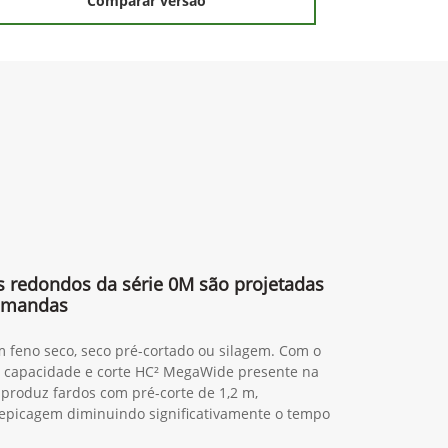
Comparar versão
s redondos da série 0M são projetadas
demandas
 feno seco, seco pré-cortado ou silagem. Com o
a capacidade e corte HC² MegaWide presente na
 produz fardos com pré-corte de 1,2 m,
epicagem diminuindo significativamente o tempo