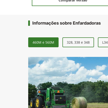
Comparar versão
Informações sobre Enfardadoras
460M e 560M
328, 338 e 348
L34