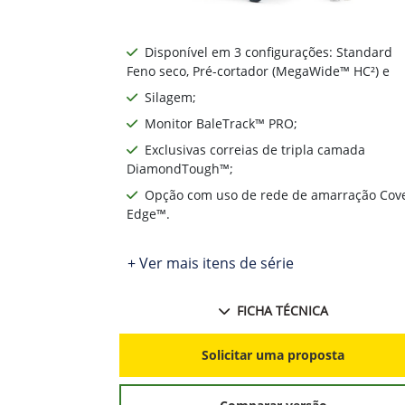
Disponível em 3 configurações: Standard
Feno seco, Pré-cortador (MegaWide™ HC²) e
Silagem;
Monitor BaleTrack™ PRO;
Exclusivas correias de tripla camada
DiamondTough™;
Opção com uso de rede de amarração Cov
Edge™.
+ Ver mais itens de série
FICHA TÉCNICA
Solicitar uma proposta