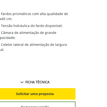
Coletor Me
Fardos prismáticos com alta qualidade de
com melhor f
x45 cm;
culturas em l
Tensão hidráulica do fardo disponível;
vento;
Câmara de alimentação de grande
Opção de 
pacidade;
2,5m, o mais
Coletor lateral de alimentação de largura
Sensor de 
tal.
a faixa de ní
Sistema Ba
ou remotamen
FICHA TÉCNICA
S
Solicitar uma proposta