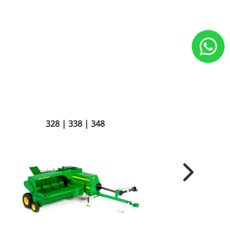
328 | 338 | 348
Next