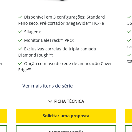
Disponível em 3 configurações: Standard
Feno seco, Pré-cortador (MegaWide™ HC²) e
35
Silagem;
Monitor BaleTrack™ PRO;
ca
Exclusivas correias de tripla camada
DiamondTough™;
to
er-
Opção com uso de rede de amarração Cover-
Edge™.
+ Ver mais itens de série
FICHA TÉCNICA
Solicitar uma proposta