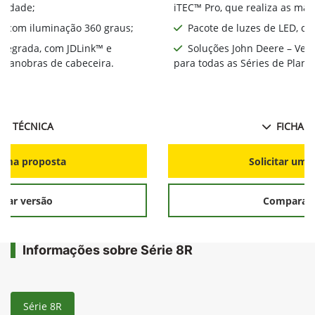
ividade;
iTEC™ Pro, que realiza as ma
D, com iluminação 360 graus;
Pacote de luzes de LED, co
integrada, com JDLink™ e
Soluções John Deere – Ver
s manobras de cabeceira.
para todas as Séries de Plant
HA TÉCNICA
FICHA T
r uma proposta
Solicitar uma
rar versão
Comparar 
Informações sobre Série 8R
Série 8R