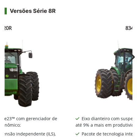
Versões Série 8R
8320R
8345
Ne
nte e23™ com gerenciador de
Eixo dianteiro com suspens
econômico;
até 9% a mais em produtivida
spensão independente (ILS),
Pacote de tecnologia integ