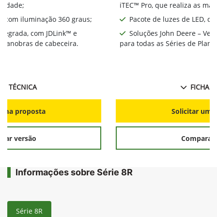
ividade;
iTEC™ Pro, que realiza as ma
D, com iluminação 360 graus;
Pacote de luzes de LED, co
integrada, com JDLink™ e
Soluções John Deere – Ver
s manobras de cabeceira.
para todas as Séries de Plant
HA TÉCNICA
FICHA T
r uma proposta
Solicitar uma
rar versão
Comparar 
Informações sobre Série 8R
Série 8R