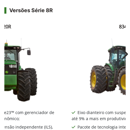
Versões Série 8R
8320R
8345
Ne
nte e23™ com gerenciador de
Eixo dianteiro com suspens
econômico;
até 9% a mais em produtivida
spensão independente (ILS),
Pacote de tecnologia integ