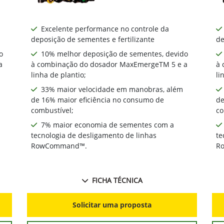
Excelente performance no controle da
deposição de sementes e fertilizante
de
o
10% melhor deposição de sementes, devido
a
à combinação do dosador MaxEmergeTM 5 e a
à 
linha de plantio;
li
33% maior velocidade em manobras, além
de 16% maior eficiência no consumo de
de
combustível;
co
7% maior economia de sementes com a
tecnologia de desligamento de linhas
te
RowCommand™.
R
FICHA TÉCNICA
Solicitar uma proposta