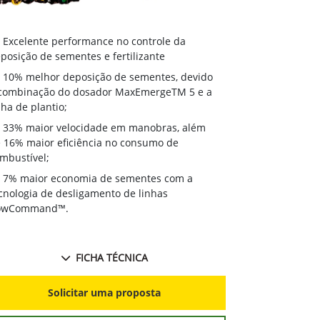
Excelente 
Excelente performance no controle da
deposição de 
posição de sementes e fertilizante
10% melhor
10% melhor deposição de sementes, devido
à combinação
combinação do dosador MaxEmergeTM 5 e a
linha de plant
nha de plantio;
33% maior
33% maior velocidade em manobras, além
de 16% maior 
 16% maior eficiência no consumo de
combustível;
mbustível;
7% maior 
7% maior economia de sementes com a
tecnologia de
cnologia de desligamento de linhas
RowCommand
owCommand™.
FICHA TÉCNICA
S
Solicitar uma proposta