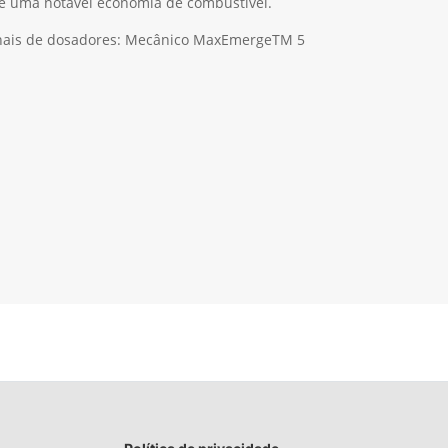
 de uma notável economia de combustível.
ionais de dosadores: Mecânico MaxEmergeTM 5