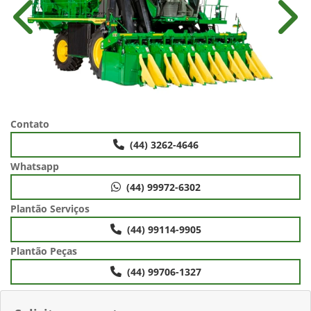
Anterior
Próx
Contato
(44) 3262-4646
Whatsapp
(44) 99972-6302
Plantão Serviços
(44) 99114-9905
Plantão Peças
(44) 99706-1327