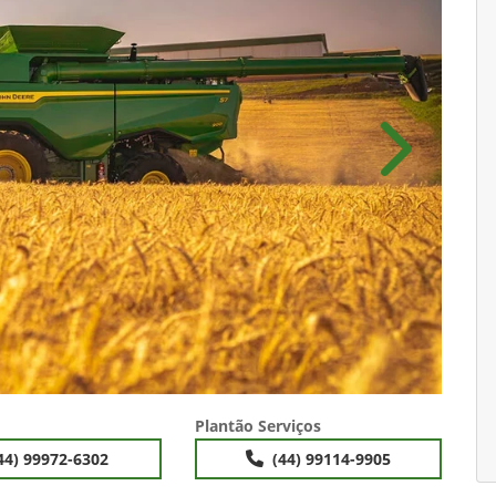
Próximo
Plantão Serviços
44) 99972-6302
(44) 99114-9905