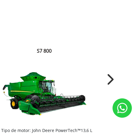
S7 800
Next
Tipo de motor: John Deere PowerTech™13,6 L
Tipo de mo