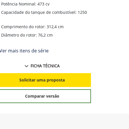
Potência Nominal: 473 cv
Potência N
Capacidade do tanque de combustível: 1250
Capacidade
L
Comprimento do rotor: 312,4 cm
Compriment
Diâmetro do rotor: 76,2 cm
Diâmetro d
Ver mais itens de série
+ Ver mais i
FICHA TÉCNICA
Solicitar uma proposta
S
Comparar versão