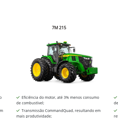
7M 215
o
Eficiência do motor, até 3% menos consumo
de combustível;
de
em
Transmissão CommandQuad, resultando em
mais produtividade;
re