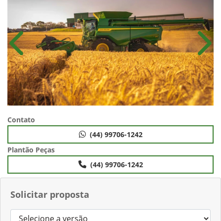
Anterior
Próx
Contato
(44) 99706-1242
Plantão Peças
(44) 99706-1242
Solicitar proposta