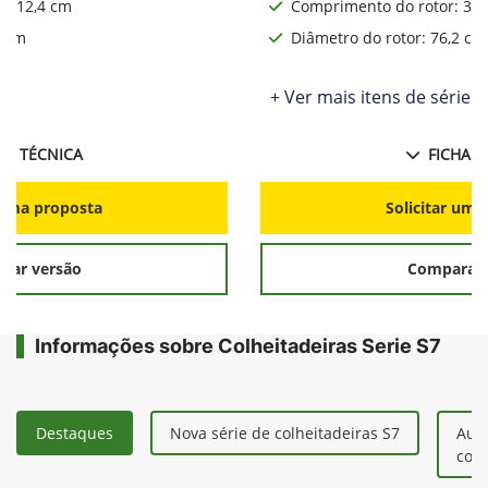
: 312,4 cm
Comprimento do rotor: 312
2 cm
Diâmetro do rotor: 76,2 cm
ie
+ Ver mais itens de série
HA TÉCNICA
FICHA T
r uma proposta
Solicitar uma
rar versão
Comparar 
Informações sobre Colheitadeiras Serie S7
Destaques
Nova série de colheitadeiras S7
Aum
colh