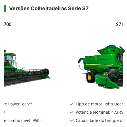
Versões Colheitadeiras Serie S7
7 700
S7 8
Ne
Deere PowerTech™
Tipo de motor: John Deere
 cv
Potência Nominal: 473 cv
de combustível: 950 L
Capacidade do tanque de c