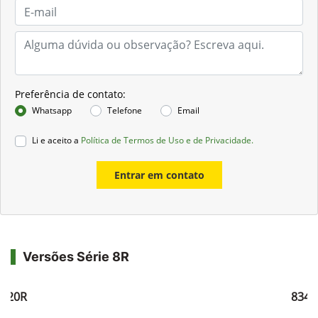
Preferência de contato:
Whatsapp
Telefone
Email
Li e aceito a
Política de Termos de Uso e de Privacidade.
Entrar em contato
Versões Série 8R
8320R
8345