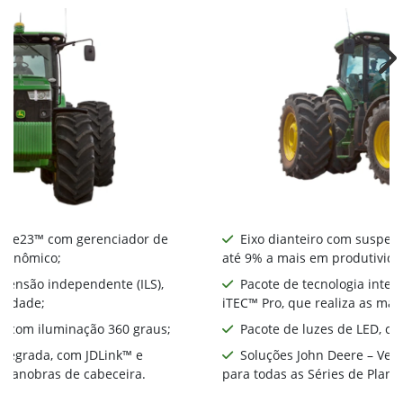
Ne
nte e23™ com gerenciador de
Eixo dianteiro com suspens
econômico;
até 9% a mais em produtivida
spensão independente (ILS),
Pacote de tecnologia integ
ividade;
iTEC™ Pro, que realiza as ma
D, com iluminação 360 graus;
Pacote de luzes de LED, co
integrada, com JDLink™ e
Soluções John Deere – Ver
s manobras de cabeceira.
para todas as Séries de Plant