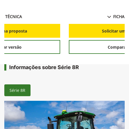
HA TÉCNICA
FICHA T
r uma proposta
Solicitar uma
rar versão
Comparar 
Informações sobre Série 8R
Série 8R