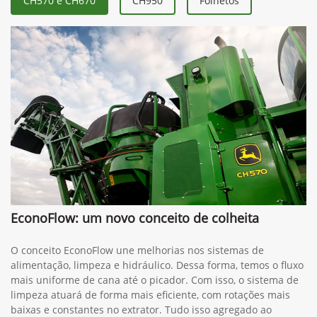
CH570 e CH670
CH950
Folhetos
EconoFlow: um novo conceito de colheita
O conceito EconoFlow une melhorias nos sistemas de
alimentação, limpeza e hidráulico. Dessa forma, temos o fluxo
mais uniforme de cana até o picador. Com isso, o sistema de
limpeza atuará de forma mais eficiente, com rotações mais
baixas e constantes no extrator. Tudo isso agregado ao