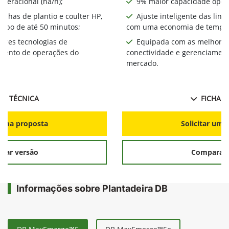
peracional (ha/h);
9% maior capacidade opera
linhas de plantio e coulter HP,
Ajuste inteligente das linh
mpo de até 50 minutos;
com uma economia de tempo 
ores tecnologias de
Equipada com as melhores
amento de operações do
conectividade e gerenciamen
mercado.
HA TÉCNICA
FICHA T
r uma proposta
Solicitar uma
rar versão
Comparar 
Informações sobre Plantadeira DB