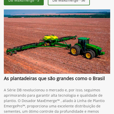
DB MaxEmerge™5
DB MaxEmerge™5e
As plantadeiras que são grandes como o Brasil
A Série DB revolucionou o mercado e, por isso, seguimos
aprimorando para garantir alta tecnologia e qualidade de
plantio. O Dosador MaxEmerge™ , aliado à Linha de Plantio
EmergePro™, proporciona uma excelente distribuição de
sementes, um ótimo controle da profundidade e menos