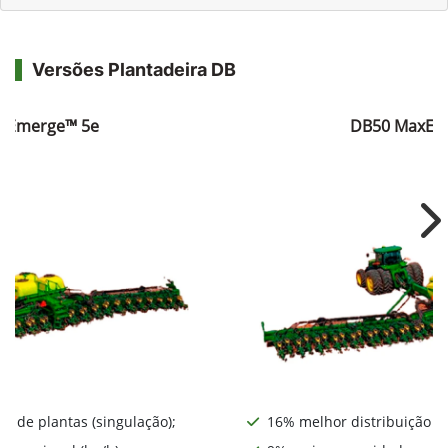
Versões Plantadeira DB
xEmerge™ 5e
DB50 MaxEm
Ne
o de plantas (singulação);
16% melhor distribuição de