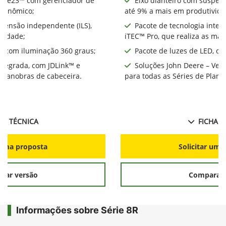
nte e23™ com gerenciador de
Eixo dianteiro com suspens
econômico;
até 9% a mais em produtivida
spensão independente (ILS),
Pacote de tecnologia integ
ividade;
iTEC™ Pro, que realiza as ma
D, com iluminação 360 graus;
Pacote de luzes de LED, co
integrada, com JDLink™ e
Soluções John Deere – Ver
s manobras de cabeceira.
para todas as Séries de Plant
HA TÉCNICA
FICHA T
r uma proposta
Solicitar uma
rar versão
Comparar 
Informações sobre Série 8R