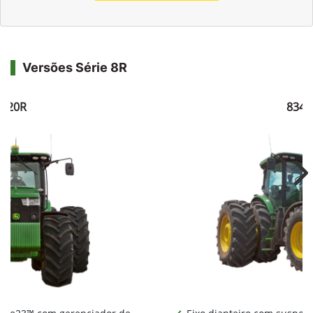
Versões Série 8R
8320R
8345
Ne