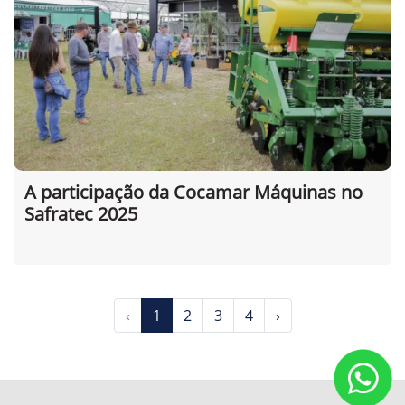
A participação da Cocamar Máquinas no
Safratec 2025
‹
1
2
3
4
›