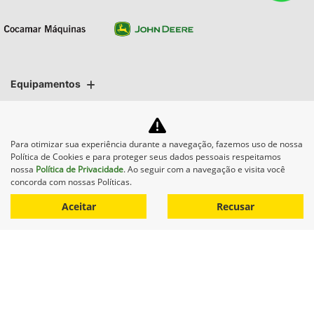
Equipamentos
Mapa do site
Para otimizar sua experiência durante a navegação, fazemos uso de nossa
Política de Cookies e para proteger seus dados pessoais respeitamos
Política de privacidade
nossa
Política de Privacidade
. Ao seguir com a navegação e visita você
concorda com nossas Políticas.
COCAMAR MAQUINAS AGRICOLAS LTDA.
Aceitar
Recusar
CNPJ: 02.213.491/0008-50
Desacelere. Seu bem maior é
a vida.