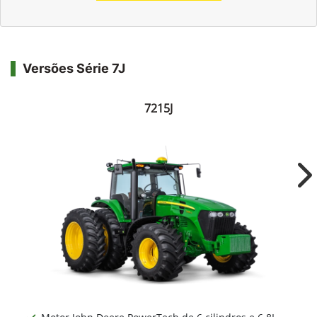
Versões Série 7J
7215J
Ne