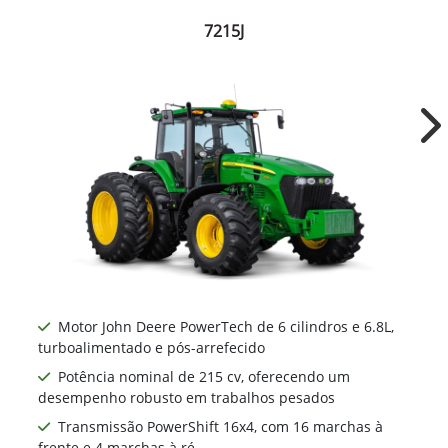
7215J
Ne
Motor John Deere PowerTech de 6 cilindros e 6.8L,
turboalimentado e pós-arrefecido
Potência nominal de 215 cv, oferecendo um
desempenho robusto em trabalhos pesados
Transmissão PowerShift 16x4, com 16 marchas à
frente e 4 marchas à ré