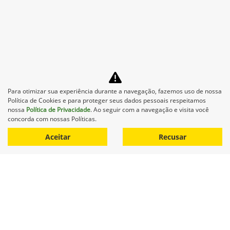
John Deere Collection
Das máquinas agrícolas que alimentam o mundo às
roupas e acessórios que refletem o estilo de vida
autêntico.
Saiba mais
Para otimizar sua experiência durante a navegação, fazemos uso de nossa
Política de Cookies e para proteger seus dados pessoais respeitamos
nossa
Política de Privacidade
. Ao seguir com a navegação e visita você
concorda com nossas Políticas.
Aceitar
Recusar