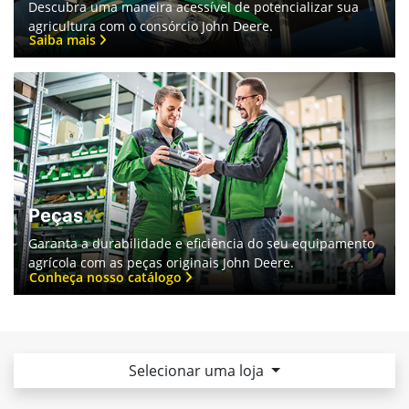
Preferência de contato:
Whatsapp
Telefone
Email
Li e aceito a
Política de Privacidade
e concordo em receber
comunicações da concessionária.
Entrar em contato