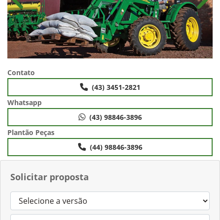
Anterior
Próx
Contato
(43) 3451-2821
Whatsapp
(43) 98846-3896
Plantão Peças
(44) 98846-3896
Solicitar proposta