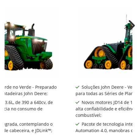
Ne
 Verde no Verde - Preparado
Soluções John Deere - Ver
lantadeiras John Deere;
para todas as Séries de Plant
 13.6L, de 390 a 640cv, de
Novos motores JD14 de 13.6
ciência no consumo de
alta confiabilidade e eficiên
combustível;
integrada, contemplando o
Pacote de tecnologia inte
 de cabeceira, e JDLink™;
Automation 4.0, manobras de 