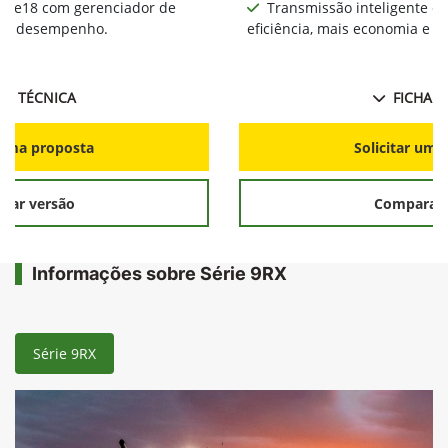
te e18 com gerenciador de
Transmissão inteligente e
ia e desempenho.
eficiência, mais economia e 
HA TÉCNICA
FICHA T
r uma proposta
Solicitar uma
rar versão
Comparar 
Informações sobre Série 9RX
Série 9RX