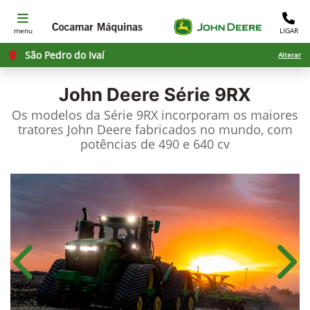
menu
LIGAR
São Pedro do Ivaí
Alterar
John Deere
Série 9RX
Os modelos da Série 9RX incorporam os maiores
tratores John Deere fabricados no mundo, com
potências de 490 e 640 cv
Anterior
Próx