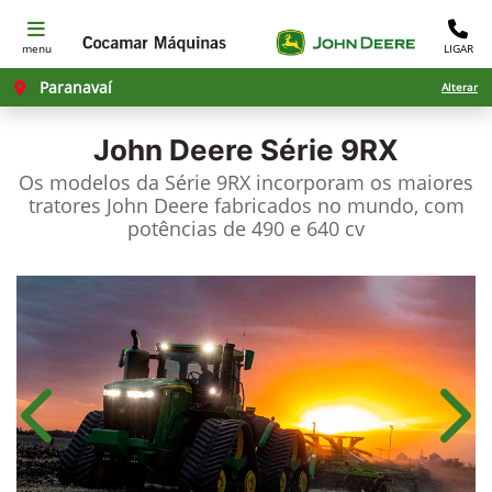
menu
LIGAR
Paranavaí
Alterar
John Deere
Série 9RX
Os modelos da Série 9RX incorporam os maiores
tratores John Deere fabricados no mundo, com
potências de 490 e 640 cv
Anterior
Próx