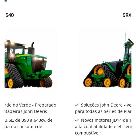
RX 540
9RX 5
Ne
 Verde no Verde - Preparado
Soluções John Deere - Ver
lantadeiras John Deere;
para todas as Séries de Plant
 13.6L, de 390 a 640cv, de
Novos motores JD14 de 13.6
ciência no consumo de
alta confiabilidade e eficiên
combustível;