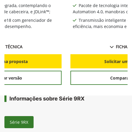
integrada, contemplando o
Pacote de tecnologia inte
 de cabeceira, e JDLink™;
Automation 4.0, manobras de 
te e18 com gerenciador de
Transmissão inteligente e
ia e desempenho.
eficiência, mais economia e 
HA TÉCNICA
FICHA T
r uma proposta
Solicitar uma
rar versão
Comparar 
Informações sobre Série 9RX
Série 9RX