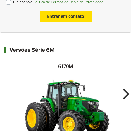
Li e aceito a
Política de Termos de Uso e de Privacidade.
Entrar em contato
Versões Série 6M
6170M
Ne