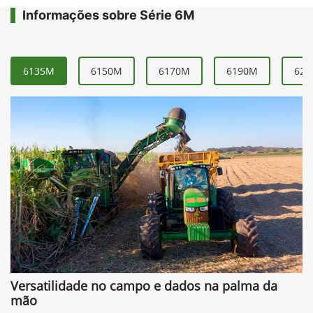
Informações sobre Série 6M
6135M
6150M
6170M
6190M
621
Versatilidade no campo e dados na palma da
mão