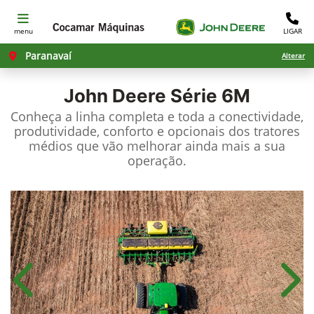
menu
LIGAR
Paranavaí
Alterar
John Deere
Série 6M
Conheça a linha completa e toda a conectividade,
produtividade, conforto e opcionais dos tratores
médios que vão melhorar ainda mais a sua
operação.
Anterior
Próx