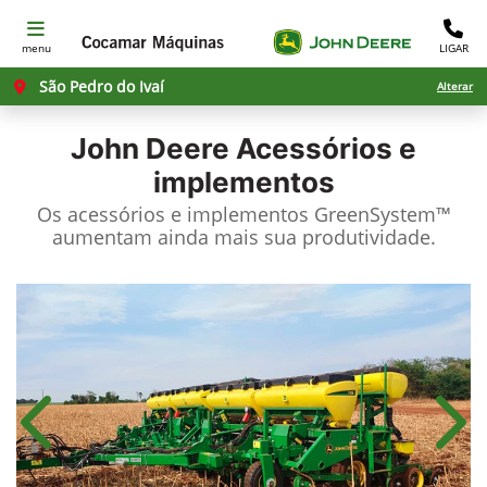
menu
LIGAR
São Pedro do Ivaí
Alterar
John Deere
Acessórios e
implementos
Os acessórios e implementos GreenSystem™
aumentam ainda mais sua produtividade.​
Anterior
Próx