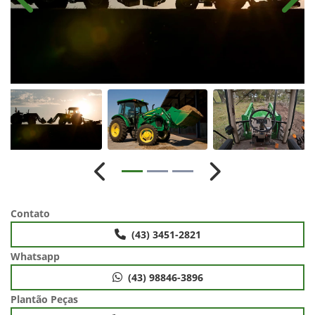
Anterior
Próx
Anterior
Próximo
Contato
(43) 3451-2821
Whatsapp
(43) 98846-3896
Plantão Peças