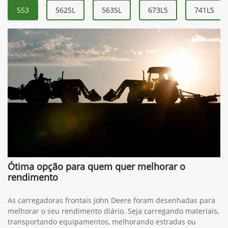
553
562SL
563SL
673LS
741LS
Ótima opção para quem quer melhorar o
rendimento
As carregadoras frontais John Deere foram desenhadas para
melhorar o seu rendimento diário. Seja carregando materiais,
transportando equipamentos, melhorando estradas ou