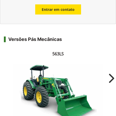
Entrar em contato
Versões Pás Mecânicas
563LS
Ne