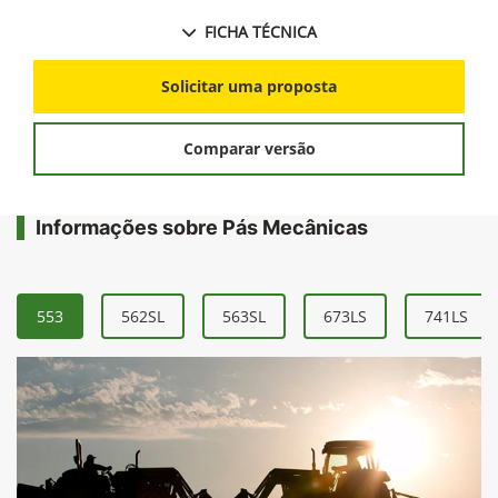
FICHA TÉCNICA
Solicitar uma proposta
Comparar versão
Informações sobre Pás Mecânicas
553
562SL
563SL
673LS
741LS