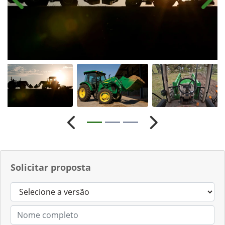
Anterior
Próx
Anterior
Próximo
Solicitar proposta