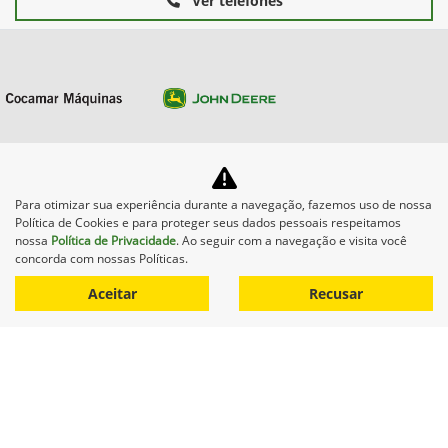
Ver telefones
Equipamentos
Para otimizar sua experiência durante a navegação, fazemos uso de nossa
Política de Cookies e para proteger seus dados pessoais respeitamos
Mapa do site
nossa
Política de Privacidade
. Ao seguir com a navegação e visita você
concorda com nossas Políticas.
Política de privacidade
Aceitar
Recusar
COCAMAR MAQUINAS AGRICOLAS LTDA.
CNPJ: 02.213.491/0004-27