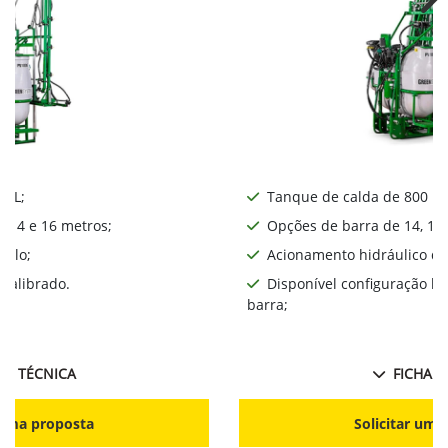
Ne
0 L;
Tanque de calda de 800 L;
, 14 e 16 metros;
Opções de barra de 14, 16,
iplo;
Acionamento hidráulico da
calibrado.
Disponível configuração l
barra;
HA TÉCNICA
FICHA T
r uma proposta
Solicitar uma