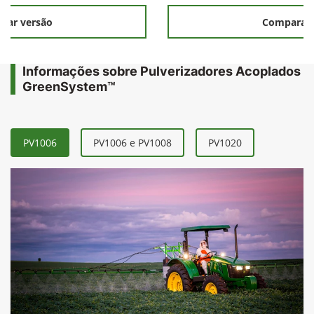
rar versão
Comparar 
Informações sobre Pulverizadores Acoplados
GreenSystem™
PV1006
PV1006 e PV1008
PV1020