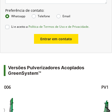
Preferência de contato:
Whatsapp
Telefone
Email
Li e aceito a
Política de Termos de Uso e de Privacidade.
Entrar em contato
Versões Pulverizadores Acoplados
GreenSystem™
V1006
PV10