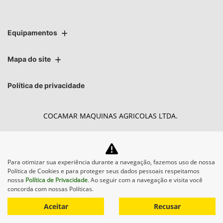
Equipamentos
Mapa do site
Política de privacidade
COCAMAR MAQUINAS AGRICOLAS LTDA.
CNPJ: 02.213.491/0004-27
Para otimizar sua experiência durante a navegação, fazemos uso de nossa
Política de Cookies e para proteger seus dados pessoais respeitamos
Desacelere. Seu bem maior é a vida.
nossa
Política de Privacidade
. Ao seguir com a navegação e visita você
concorda com nossas Políticas.
Aceitar
Recusar
Desenvolvido pela DEALERSPACE ® Direitos Reservados.