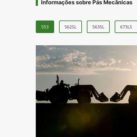
Informações sobre Pás Mecânicas
553
562SL
563SL
673LS