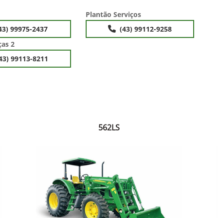
Plantão Serviços
43) 99975-2437
(43) 99112-9258
ças 2
43) 99113-8211
562LS