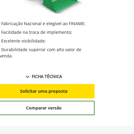
Excelente 
Fabricação Nacional e elegível ao FINAME;
Durabilidad
Facilidade na troca de implemento;
revenda;
Excelente visibilidade;
Mudança fá
Durabilidade superior com alto valor de
Excelente v
venda.
FICHA TÉCNICA
S
Solicitar uma proposta
Comparar versão