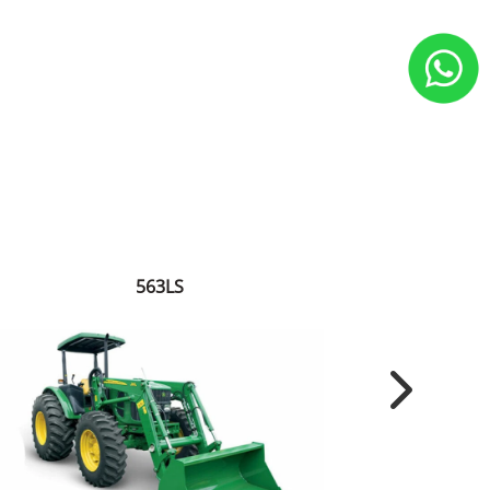
563LS
Next