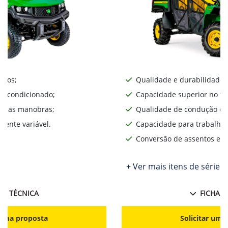
iros;
Qualidade e durabilidade;
ar condicionado;
Capacidade superior no te
lita as manobras;
Qualidade de condução o d
ente variável.
Capacidade para trabalhos
Conversão de assentos e d
+ Ver mais itens de série
HA TÉCNICA
FICHA T
r uma proposta
Solicitar uma