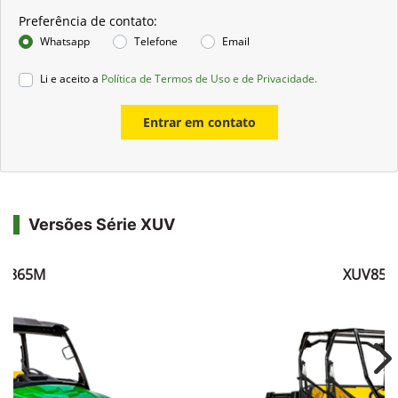
Preferência de contato:
Whatsapp
Telefone
Email
Li e aceito a
Política de Termos de Uso e de Privacidade.
Entrar em contato
Versões Série XUV
V865M
XUV855
Ne