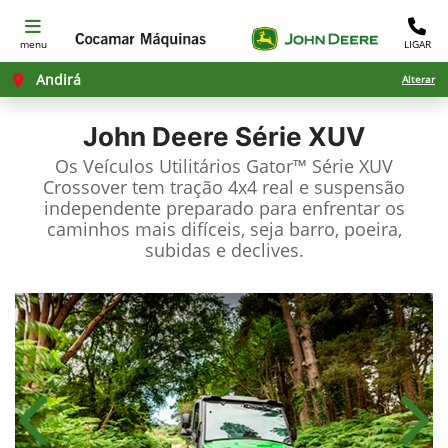
menu
LIGAR
Andirá
Alterar
John Deere
Série XUV
Os Veículos Utilitários Gator™ Série XUV
Crossover tem tração 4x4 real e suspensão
independente preparado para enfrentar os
caminhos mais difíceis, seja barro, poeira,
subidas e declives.
Anterior
Próx