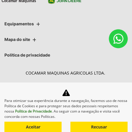
Equipamentos
Mapa do site
Política de privacidade
COCAMAR MAQUINAS AGRICOLAS LTDA.
CNPJ: 02.213.491/0012-37
Para otimizar sua experiência durante a navegação, fazemos uso de nossa
Política de Cookies e para proteger seus dados pessoais respeitamos
Desacelere. Seu bem maior é
nossa
Política de Privacidade
. Ao seguir com a navegação e visita você
concorda com nossas Políticas.
a vida.
Aceitar
Recusar