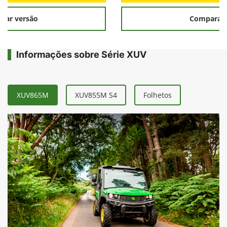
rar versão
Comparar 
Informações sobre Série XUV
XUV865M
XUV855M S4
Folhetos