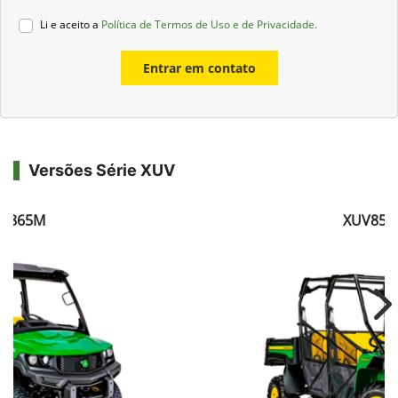
Li e aceito a
Política de Termos de Uso e de Privacidade.
Entrar em contato
Versões Série XUV
V865M
XUV855
Ne