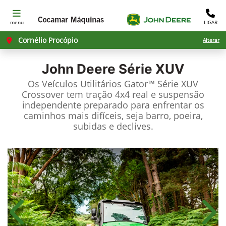
menu
LIGAR
Cornélio Procópio
Alterar
John Deere
Série XUV
Os Veículos Utilitários Gator™ Série XUV
Crossover tem tração 4x4 real e suspensão
independente preparado para enfrentar os
caminhos mais difíceis, seja barro, poeira,
subidas e declives.
Anterior
Próx