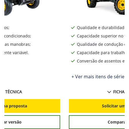
iros;
Qualidade e durabilidade;
ar condicionado;
Capacidade superior no te
lita as manobras;
Qualidade de condução o d
ente variável.
Capacidade para trabalhos
Conversão de assentos e d
+ Ver mais itens de série
HA TÉCNICA
FICHA T
r uma proposta
Solicitar uma
rar versão
Comparar 