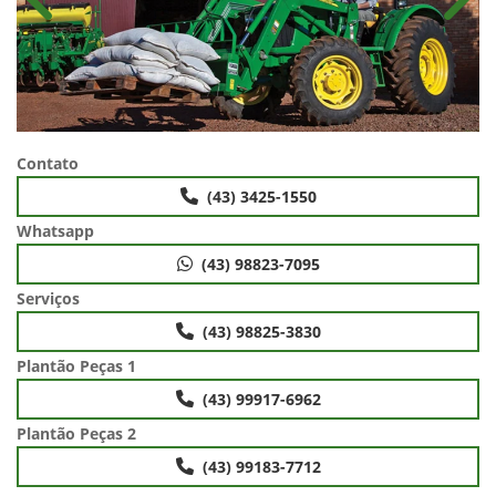
Anterior
Próx
Contato
(43) 3425-1550
Whatsapp
(43) 98823-7095
Serviços
(43) 98825-3830
Plantão Peças 1
(43) 99917-6962
Plantão Peças 2
(43) 99183-7712