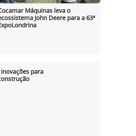
Cocamar Máquinas leva o
ecossistema John Deere para a 63ª
ExpoLondrina
 inovações para
 construção