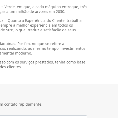
contando com uma filial em Paranavaí, no
erativa Agroindustrial, voltada a oferecer aos
a marca mundialmente líder.
possibilitar aos produtores mais rentabilidade e
dir suas operações para o norte do Paraná e,
 norte, e Ivaiporã, no centro-norte. Essa
o estado.
a passou a operar em Cambé, Apucarana, Cornélio
ia do Norte (respectivamente no noroeste e
is a presença da Cocamar Máquinas na região norte