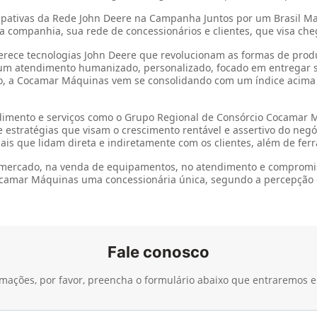
nas
niciou suas operações no ano de 2016 na cidade de Maringá (PR), 
í, na região centro-norte do Paraná.
agrícolas John Deere foi uma decisão estratégica da Cocamar Coop
entos, peças e serviços de alta qualidade com o prestígio de um
 avançadas tecnologias, como a agricultura de precisão, visando a 
os anos, a Cocamar Máquinas vislumbrou a oportunidade de expan
 Cambé e que detinha filiais em Cornélio Procópio e Apucarana, no
nça da concessionária nas regiões noroeste, norte e centro-norte d
l em Paranavaí e da express em São Pedro do Ivaí, a concessionári
 no Norte, assim como lojas express em São Jorge do Ivaí e Querênc
z da filial de Santo Antônio da Platina, o que fortaleceu ainda ma