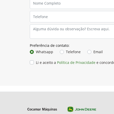
paranaense.
Ao longo dos últimos anos, com o forte increment
propriedades, bem como melhores resultados. As
Soluções Conectadas (CSC) da concessionária, es
Além do monitoramento de máquinas em tempo rea
sustentável. Conta, também, com estrutura itine
que englobam todo o ciclo produtivo do cliente.
Com o sucesso de suas atividades a Cocamar Máqu
Precisão, atendendo a todos os requisitos no s
gestão de seus negócios. E, diante do compromiss
Mundial”, um programa desenvolvido pela John D
Tal distinção demonstra o sucesso de todas as est
gestão, vendas, experiência do cliente, pós-vend
empresa oferece para colaboradores e clientes.
Nos anos de 2021 e 2022, a Cocamar Máquinas ta
empenho de uma equipe engajada, que coloca o c
É, também, uma das concessionárias mais partic
árvores são cultivadas. Uma ação conjunta entre
Em matéria de inovação, a Cocamar Máquinas ofer