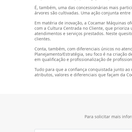
Sobre a Cocamar Máqui
A Cocamar Máquinas/Concessionária John Deere i
noroeste, e uma loja express em São Pedro do Iva
Ingressar no segmento da concessão de máquinas 
seus cooperados e ao mercado em geral, equipam
Dessa forma, a cooperativa acelerou a difusão de
produtividade.
Apresentando forte crescimento em seus primeir
em 2019, adquiriu uma concessionária sediada em
aquisição ampliou de forma significativa a prese
Assim, além da sede e loja em Maringá, da filia
Procópio, Ivaiporã e abriu uma filial em Andirá,
extremo noroeste). E, no início de 2024, foi a ve