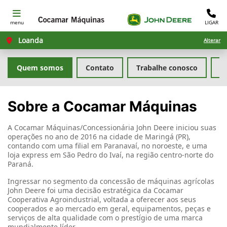
menu
LIGAR
Loanda
Alterar
Quem somos
Contato
Trabalhe conosco
Po
Sobre a Cocamar Máquinas
A Cocamar Máquinas/Concessionária John Deere iniciou suas
operações no ano de 2016 na cidade de Maringá (PR),
contando com uma filial em Paranavaí, no noroeste, e uma
loja express em São Pedro do Ivaí, na região centro-norte do
Paraná.
Ingressar no segmento da concessão de máquinas agrícolas
John Deere foi uma decisão estratégica da Cocamar
Cooperativa Agroindustrial, voltada a oferecer aos seus
cooperados e ao mercado em geral, equipamentos, peças e
serviços de alta qualidade com o prestígio de uma marca
mundialmente líder.