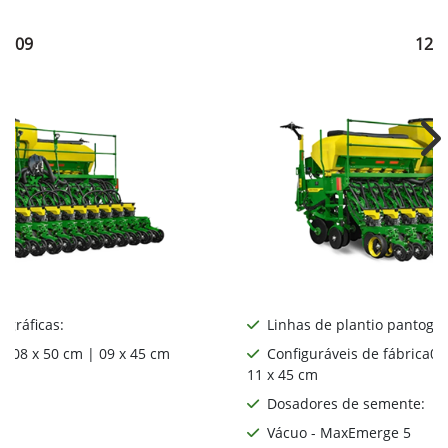
1209
121
Ne
ográficas:
Linhas de plantio pantográ
ca08 x 50 cm | 09 x 45 cm
Configuráveis de fábrica06
11 x 45 cm
:
Dosadores de semente:
Vácuo - MaxEmerge 5