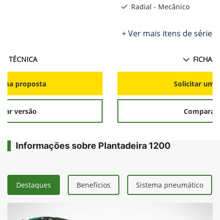
Radial - Mecânico
ie
+ Ver mais itens de série
HA TÉCNICA
FICHA T
r uma proposta
Solicitar uma
rar versão
Comparar 
Informações sobre Plantadeira 1200
Destaques
Benefícios
Sistema pneumático