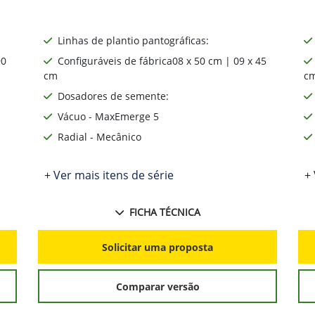
Linhas de plantio pantográficas:
90
Configuráveis de fábrica08 x 50 cm | 09 x 45
cm
cm
Dosadores de semente:
Vácuo - MaxEmerge 5
Radial - Mecânico
+ Ver mais itens de série
+ 
FICHA TÉCNICA
Solicitar uma proposta
Comparar versão