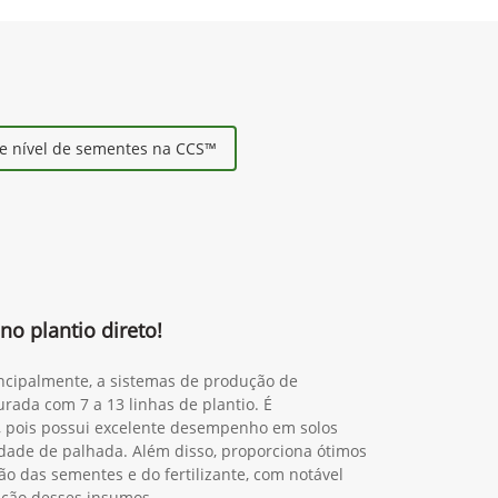
e nível de sementes na CCS™
no plantio direto!
incipalmente, a sistemas de produção de
rada com 7 a 13 linhas de plantio. É
o, pois possui excelente desempenho em solos
dade de palhada. Além disso, proporciona ótimos
ão das sementes e do fertilizante, com notável
zação desses insumos.