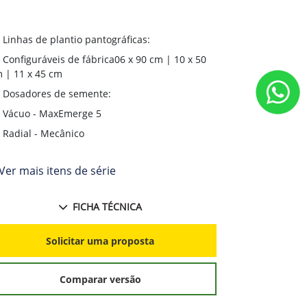
Linhas de plantio pantográficas:
Linhas de p
Configuráveis de fábrica06 x 90 cm | 10 x 50
Configuráv
 | 11 x 45 cm
cm
Dosadores de semente:
Dosadores
Vácuo - MaxEmerge 5
Vácuo - M
Radial - Mecânico
Radial - M
Ver mais itens de série
+ Ver mais i
FICHA TÉCNICA
Solicitar uma proposta
S
Comparar versão