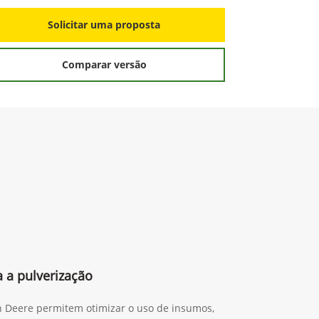
S
Solicitar uma proposta
Comparar versão
 a pulverização
n Deere permitem otimizar o uso de insumos,