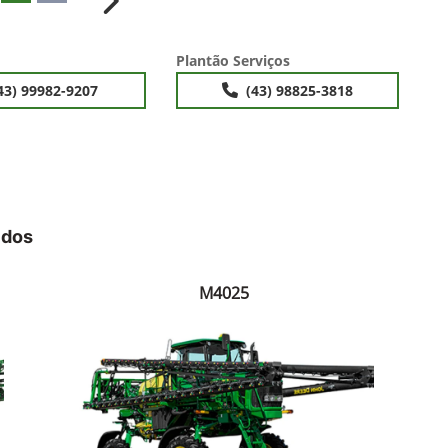
ior
Próximo
Plantão Serviços
43) 99982-9207
(43) 98825-3818
idos
M4025