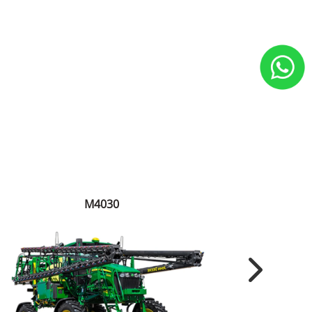
M4030
Next