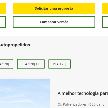
Solicitar uma proposta
Comparar versão
Autopropelidos
A 120J
PLA 120J HP
PLA 125J
A melhor tecnologia para
Os Pulverizadores 4630 da Joh