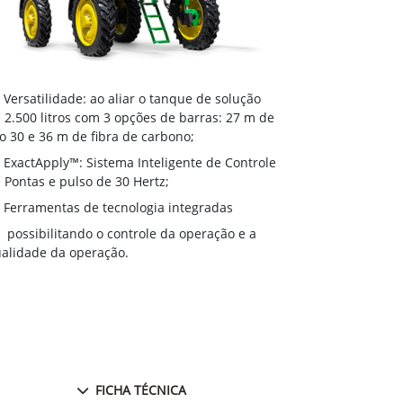
Versatilida
Versatilidade: ao aliar o tanque de solução
de 2.500 litr
 2.500 litros com 3 opções de barras: 27 m de
aço 30 e 36 m
o 30 e 36 m de fibra de carbono;
ExactApply
ExactApply™: Sistema Inteligente de Controle
de Pontas e p
 Pontas e pulso de 30 Hertz;
Ferramenta
Ferramentas de tecnologia integradas
possibilit
possibilitando o controle da operação e a
qualidade da 
alidade da operação.
FICHA TÉCNICA