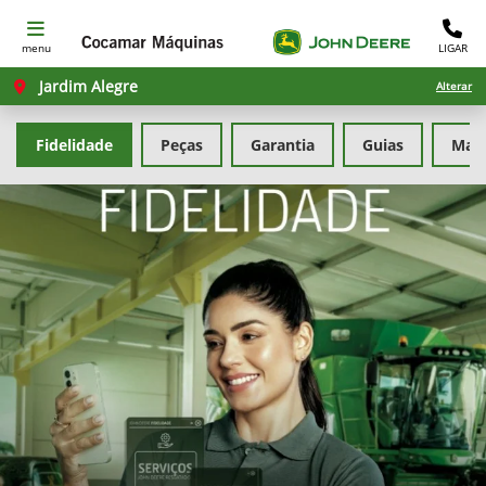
menu
LIGAR
Jardim Alegre
Alterar
Fidelidade
Peças
Garantia
Guias
Man