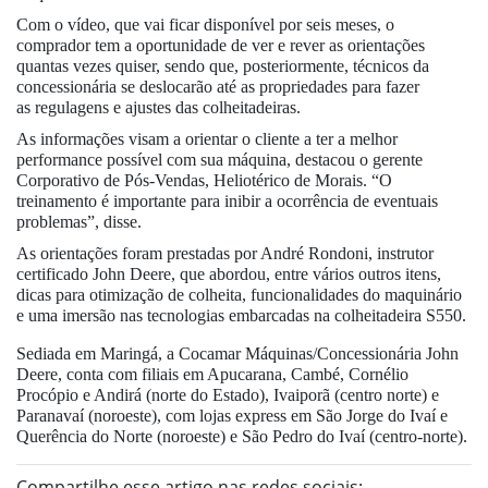
Com o vídeo, que vai ficar disponível por seis meses, o
comprador tem a oportunidade de ver e rever as orientações
quantas vezes quiser, sendo que, posteriormente, técnicos da
concessionária se deslocarão até as propriedades para fazer
as regulagens e ajustes das colheitadeiras.
As informações visam a orientar o cliente a ter a melhor
performance possível com sua máquina, destacou o gerente
Corporativo de Pós-Vendas, Heliotérico de Morais. “O
treinamento é importante para inibir a ocorrência de eventuais
problemas”, disse.
As orientações foram prestadas por André Rondoni, instrutor
certificado John Deere, que abordou, entre vários outros itens,
dicas para otimização de colheita, funcionalidades do maquinário
e uma imersão nas tecnologias embarcadas na colheitadeira S550.
Sediada em Maringá, a Cocamar Máquinas/Concessionária John
Deere, conta com filiais em Apucarana, Cambé, Cornélio
Procópio e Andirá (norte do Estado), Ivaiporã (centro norte) e
Paranavaí (noroeste), com lojas express em São Jorge do Ivaí e
Querência do Norte (noroeste) e São Pedro do Ivaí (centro-norte).
Compartilhe esse artigo nas redes sociais: