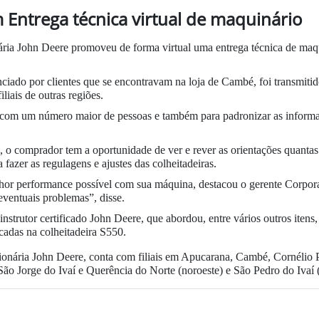
ntrega técnica virtual de maquinário
ria John Deere promoveu de forma virtual uma entrega técnica de maqu
nciado por clientes que se encontravam na loja de Cambé, foi transmiti
liais de outras regiões.
de com um número maior de pessoas e também para padronizar as inform
, o comprador tem a oportunidade de ver e rever as orientações quantas
 fazer as regulagens e ajustes das colheitadeiras.
elhor performance possível com sua máquina, destacou o gerente Corpor
 eventuais problemas”, disse.
strutor certificado John Deere, que abordou, entre vários outros itens,
adas na colheitadeira S550.
ária John Deere, conta com filiais em Apucarana, Cambé, Cornélio Pro
São Jorge do Ivaí e Querência do Norte (noroeste) e São Pedro do Ivaí 