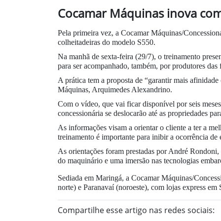
Cocamar Máquinas inova com E
Pela primeira vez, a Cocamar Máquinas/Concessioná
colheitadeiras do modelo S550.
Na manhã de sexta-feira (29/7), o treinamento prese
para ser acompanhado, também, por produtores das fi
A prática tem a proposta de “garantir mais afinida
Máquinas, Arquimedes Alexandrino.
Com o vídeo, que vai ficar disponível por seis meses
concessionária se deslocarão até as propriedades para
As informações visam a orientar o cliente a ter a m
treinamento é importante para inibir a ocorrência de
As orientações foram prestadas por André Rondoni, in
do maquinário e uma imersão nas tecnologias embarc
Sediada em Maringá, a Cocamar Máquinas/Concession
norte) e Paranavaí (noroeste), com lojas express em 
Compartilhe esse artigo nas redes sociais: