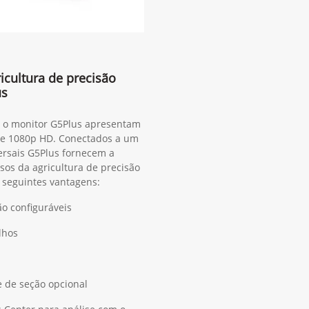
cultura de precisão
us
, o monitor G5Plus apresentam
m e 1080p HD. Conectados a um
versais G5Plus fornecem a
sos da agricultura de precisão
s seguintes vantagens:
ão configuráveis
lhos
e de seção opcional