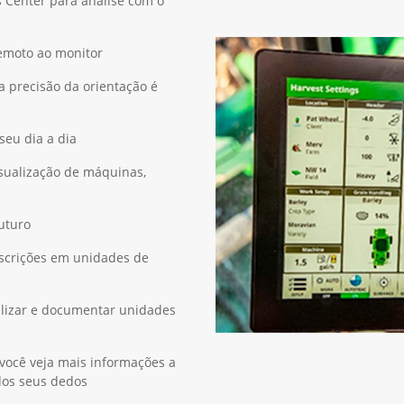
 Center para análise com o
remoto ao monitor
 precisão da orientação é
seu dia a dia
isualização de máquinas,
futuro
escrições em unidades de
alizar e documentar unidades
você veja mais informações a
 dos seus dedos