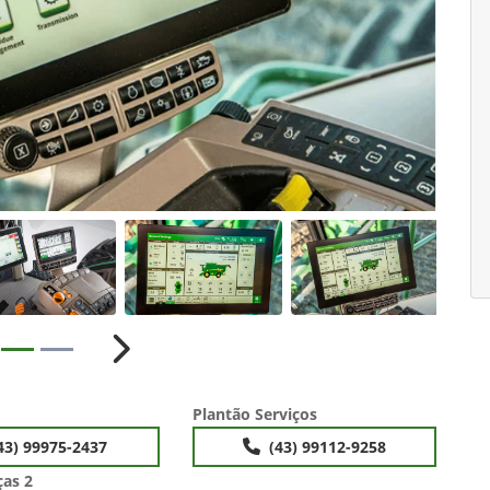
ior
Próximo
Plantão Serviços
43) 99975-2437
(43) 99112-9258
ças 2