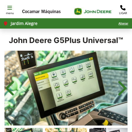
menu
LIGAR
Jardim Alegre
Alterar
John Deere
G5Plus Universal™
Anterior
Próx