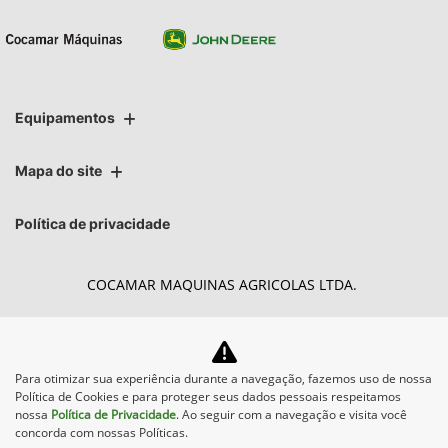
Equipamentos
Mapa do site
Política de privacidade
COCAMAR MAQUINAS AGRICOLAS LTDA.
CNPJ: 02.213.491/0009-31
Para otimizar sua experiência durante a navegação, fazemos uso de nossa
Política de Cookies e para proteger seus dados pessoais respeitamos
Desacelere. Seu bem maior é
nossa
Política de Privacidade
. Ao seguir com a navegação e visita você
concorda com nossas Políticas.
a vida.