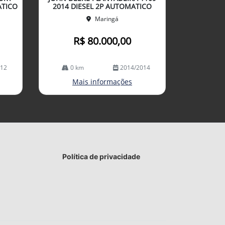
lhe
ATICO
2014 DIESEL 2P AUTOMATICO
Maringá
R$ 80.000,00
012
0 km
2014/2014
Mais informações
Política de privacidade