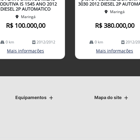
lhe
ODUTIVA IS 1545 ANO 2012
3030 2012 DIESEL 2P AUTOM
DIESEL 2P AUTOMATICO
Maringá
Maringá
R$ 100.000,00
R$ 380.000,00
0 km
2012/2012
0 km
2012/2
Mais informações
Mais informações
Equipamentos
Mapa do site