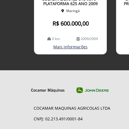
lhe
lhe
PLATAFORMA 625 ANO 2009
PR
Maringá
R$ 600.000,00
0 km
2009/2009
Mais informações
COCAMAR MAQUINAS AGRICOLAS LTDA
CNPJ: 02.213.491/0001-84