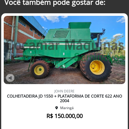
Você também pode gostar de:
Co
mp
JOHN DEERE
arti
COLHEITADEIRA JD 1550 + PLATAFORMA DE CORTE 622 ANO
lhe
2004
Maringá
R$ 150.000,00