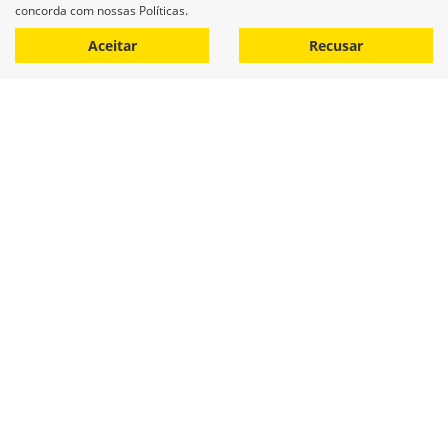
concorda com nossas Políticas.
Aceitar
Recusar
Equipamentos
Mapa do site
Política de privacidade
COCAMAR MAQUINAS AGRICOLAS LTDA
CNPJ: 02.213.491/0001-84
Desacelere. Seu bem maior é
a vida.
Desenvolvido pela DEALERSPACE ® Direitos Reservados.