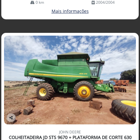
0 km
2004/2004
Mais informações
Co
mp
JOHN DEERE
arti
COLHEITADEIRA JD STS 9670 + PLATAFORMA DE CORTE 630