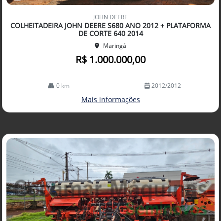
Co
mp
JOHN DEERE
arti
COLHEITADEIRA JOHN DEERE S680 ANO 2012 + PLATAFORMA
lhe
DE CORTE 640 2014
Maringá
R$ 1.000.000,00
0 km
2012/2012
Mais informações