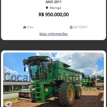
lhe
ANO 2011
Maringá
R$ 950.000,00
0 km
2011/2011
Mais informações